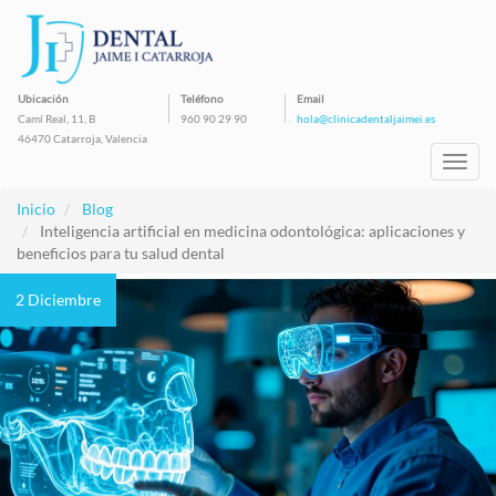
Pasar
al
contenido
principal
Ubicación
Teléfono
Email
Camí Real, 11, B
960 90 29 90
hola@clinicadentaljaimei.es
46470 Catarroja, Valencia
Toggl
navig
Inicio
Blog
Inteligencia artificial en medicina odontológica: aplicaciones y
beneficios para tu salud dental
2 Diciembre