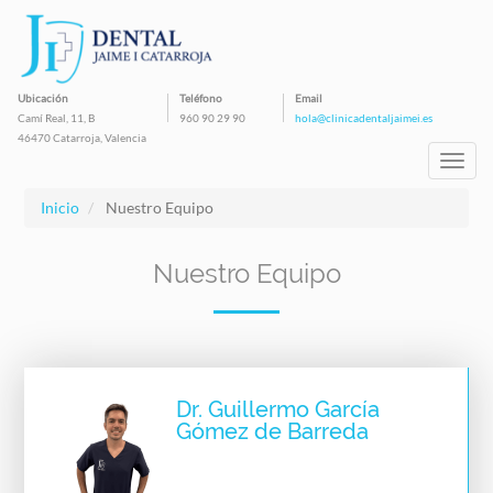
Pasar
al
contenido
principal
Ubicación
Teléfono
Email
Camí Real, 11, B
960 90 29 90
hola@clinicadentaljaimei.es
46470 Catarroja, Valencia
Toggl
navig
Inicio
Nuestro Equipo
Nuestro Equipo
Dr. Guillermo García
Gómez de Barreda