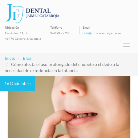
Pasar
al
contenido
principal
Ubicación
Teléfono
Email
Camí Real, 11, B
960 90 29 90
hola@clinicadentaljaimei.es
46470 Catarroja, Valencia
Toggl
navig
Inicio
Blog
Cómo afecta el uso prolongado del chupete o el dedo a la
necesidad de ortodoncia en la infancia
16 Diciembre